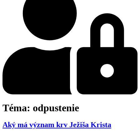
Téma:
odpustenie
Aký má význam krv Ježiša Krista