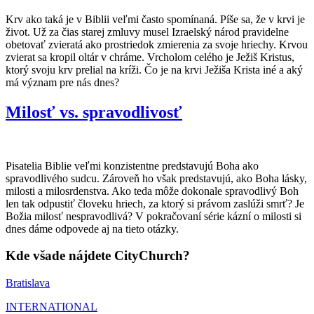
Krv ako taká je v Biblii veľmi často spomínaná. Píše sa, že v krvi je
život. Už za čias starej zmluvy musel Izraelský národ pravidelne
obetovať zvieratá ako prostriedok zmierenia za svoje hriechy. Krvou
zvierat sa kropil oltár v chráme. Vrcholom celého je Ježiš Kristus,
ktorý svoju krv prelial na kríži. Čo je na krvi Ježiša Krista iné a aký
má význam pre nás dnes?
Milosť vs. spravodlivosť
Pisatelia Biblie veľmi konzistentne predstavujú Boha ako
spravodlivého sudcu. Zároveň ho však predstavujú, ako Boha lásky,
milosti a milosrdenstva. Ako teda môže dokonale spravodlivý Boh
len tak odpustiť človeku hriech, za ktorý si právom zaslúži smrť? Je
Božia milosť nespravodlivá? V pokračovaní série kázní o milosti si
dnes dáme odpovede aj na tieto otázky.
Kde všade nájdete CityChurch?
Bratislava
INTERNATIONAL