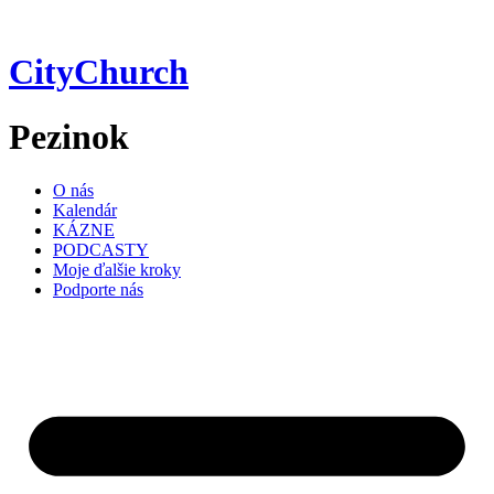
Preskočiť
na
obsah
CityChurch
Pezinok
O nás
Kalendár
KÁZNE
PODCASTY
Moje ďalšie kroky
Podporte nás