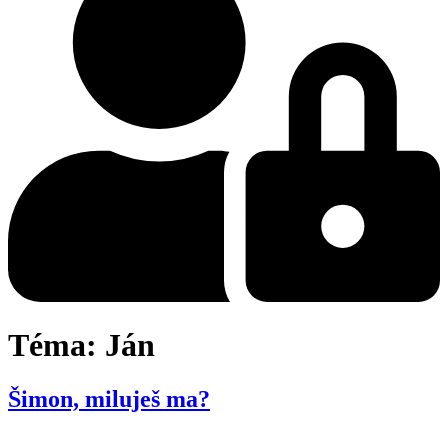
Téma:
Ján
Šimon, miluješ ma?