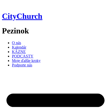
Preskočiť
na
obsah
CityChurch
Pezinok
O nás
Kalendár
KÁZNE
PODCASTY
Moje ďalšie kroky
Podporte nás