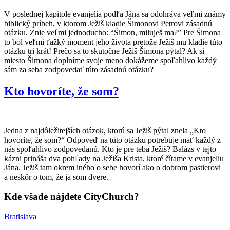
V poslednej kapitole evanjelia podľa Jána sa odohráva veľmi známy
biblický príbeh, v ktorom Ježiš kladie Šimonovi Petrovi zásadnú
otázku. Znie veľmi jednoducho: “Šimon, miluješ ma?” Pre Šimona
to bol veľmi ťažký moment jeho života pretože Ježiš mu kladie túto
otázku tri krát! Prečo sa to skutočne Ježiš Šimona pýtal? Ak si
miesto Šimona doplníme svoje meno dokážeme spoľahlivo každý
sám za seba zodpovedať túto zásadnú otázku?
Kto hovoríte, že som?
Jedna z najdôležitejších otázok, ktorú sa Ježiš pýtal znela „Kto
hovoríte, že som?“ Odpoveď na túto otázku potrebuje mať každý z
nás spoľahlivo zodpovedanú. Kto je pre teba Ježiš? Balázs v tejto
kázni prináša dva pohľady na Ježiša Krista, ktoré čítame v evanjeliu
Jána. Ježiš tam okrem iného o sebe hovorí ako o dobrom pastierovi
a neskôr o tom, že ja som dvere.
Kde všade nájdete CityChurch?
Bratislava