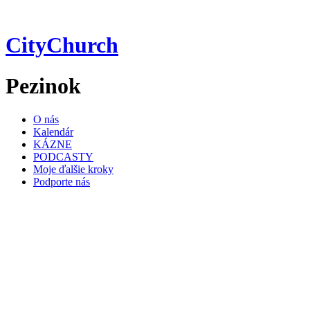
Preskočiť
na
obsah
CityChurch
Pezinok
O nás
Kalendár
KÁZNE
PODCASTY
Moje ďalšie kroky
Podporte nás