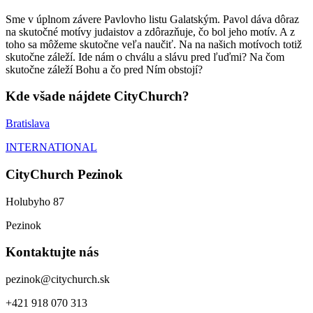
Sme v úplnom závere Pavlovho listu Galatským. Pavol dáva dôraz
na skutočné motívy judaistov a zdôrazňuje, čo bol jeho motív. A z
toho sa môžeme skutočne veľa naučiť. Na na našich motívoch totiž
skutočne záleží. Ide nám o chválu a slávu pred ľuďmi? Na čom
skutočne záleží Bohu a čo pred Ním obstojí?
Kde všade nájdete CityChurch?
Bratislava
INTERNATIONAL
CityChurch Pezinok
Holubyho 87
Pezinok
Kontaktujte nás
pezinok@citychurch.sk
+421 918 070 313