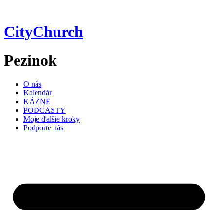
Preskočiť
na
obsah
CityChurch
Pezinok
O nás
Kalendár
KÁZNE
PODCASTY
Moje ďalšie kroky
Podporte nás