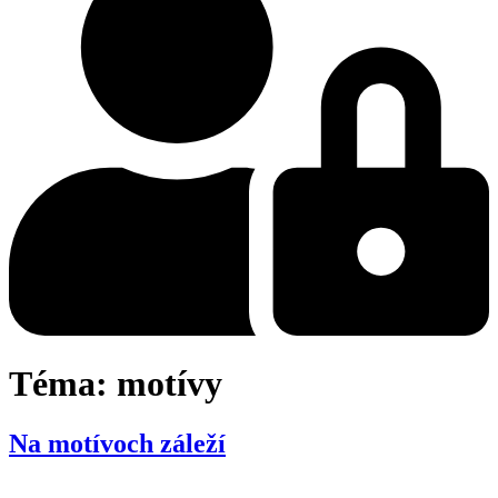
Téma:
motívy
Na motívoch záleží