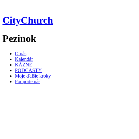
Preskočiť
na
obsah
CityChurch
Pezinok
O nás
Kalendár
KÁZNE
PODCASTY
Moje ďalšie kroky
Podporte nás