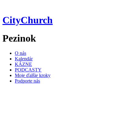
Preskočiť
na
obsah
CityChurch
Pezinok
O nás
Kalendár
KÁZNE
PODCASTY
Moje ďalšie kroky
Podporte nás