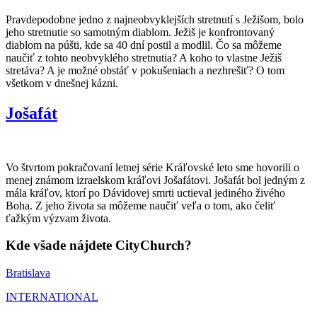
Pravdepodobne jedno z najneobvyklejších stretnutí s Ježišom, bolo
jeho stretnutie so samotným diablom. Ježiš je konfrontovaný
diablom na púšti, kde sa 40 dní postil a modlil. Čo sa môžeme
naučiť z tohto neobvyklého stretnutia? A koho to vlastne Ježiš
stretáva? A je možné obstáť v pokušeniach a nezhrešiť? O tom
všetkom v dnešnej kázni.
Jošafát
Vo štvrtom pokračovaní letnej série Kráľovské leto sme hovorili o
menej známom izraelskom kráľovi Jošafátovi. Jošafát bol jedným z
mála kráľov, ktorí po Dávidovej smrti uctieval jediného živého
Boha. Z jeho života sa môžeme naučiť veľa o tom, ako čeliť
ťažkým výzvam života.
Kde všade nájdete CityChurch?
Bratislava
INTERNATIONAL