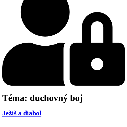
Téma:
duchovný boj
Ježiš a diabol