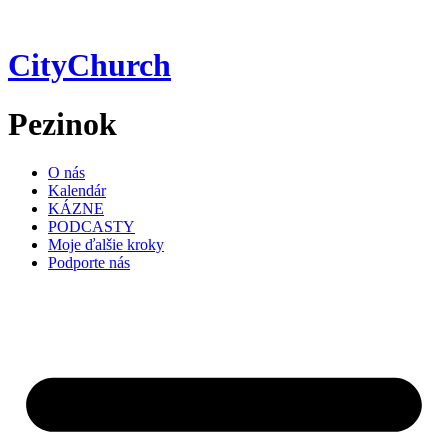
Preskočiť
na
obsah
CityChurch
Pezinok
O nás
Kalendár
KÁZNE
PODCASTY
Moje ďalšie kroky
Podporte nás