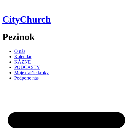
Preskočiť
na
obsah
CityChurch
Pezinok
O nás
Kalendár
KÁZNE
PODCASTY
Moje ďalšie kroky
Podporte nás