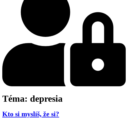
Téma:
depresia
Kto si myslíš, že si?