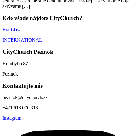
keď si to často nie sme ochotní priznať. Radšej naše vnútorné boje
skrývame […]
Kde všade nájdete CityChurch?
Bratislava
INTERNATIONAL
CityChurch Pezinok
Holubyho 87
Pezinok
Kontaktujte nás
pezinok@citychurch.sk
+421 918 070 313
Instagram