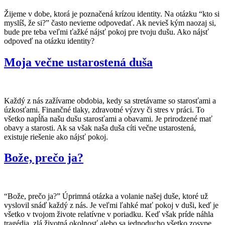
Žijeme v dobe, ktorá je poznačená krízou identity. Na otázku “kto si
myslíš, že si?” často nevieme odpovedať. Ak nevieš kým naozaj si,
bude pre teba veľmi ťažké nájsť pokoj pre tvoju dušu. Ako nájsť
odpoveď na otázku identity?
Moja večne ustarostená duša
Každý z nás zažívame obdobia, kedy sa stretávame so starosťami a
úzkosťami. Finančné tlaky, zdravotné výzvy či stres v práci. To
všetko napĺňa našu dušu starosťami a obavami. Je prirodzené mať
obavy a starosti. Ak sa však naša duša cíti večne ustarostená,
existuje riešenie ako nájsť pokoj.
Bože, prečo ja?
“Bože, prečo ja?” Úprimná otázka a volanie našej duše, ktoré už
vyslovil snáď každý z nás. Je veľmi ľahké mať pokoj v duši, keď je
všetko v tvojom živote relatívne v poriadku. Keď však príde náhla
tragédia, zlá životná okolnosť alebo sa jednoducho všetko zosype,