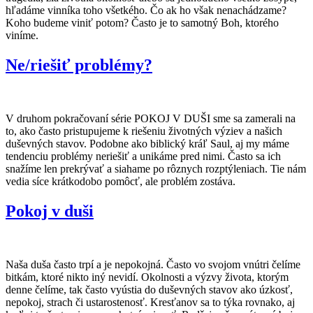
hľadáme vinníka toho všetkého. Čo ak ho však nenachádzame?
Koho budeme viniť potom? Často je to samotný Boh, ktorého
viníme.
Ne/riešiť problémy?
V druhom pokračovaní série POKOJ V DUŠI sme sa zamerali na
to, ako často pristupujeme k riešeniu životných výziev a našich
duševných stavov. Podobne ako biblický kráľ Saul, aj my máme
tendenciu problémy neriešiť a unikáme pred nimi. Často sa ich
snažíme len prekrývať a siahame po rôznych rozptýleniach. Tie nám
vedia síce krátkodobo pomôcť, ale problém zostáva.
Pokoj v duši
Naša duša často trpí a je nepokojná. Často vo svojom vnútri čelíme
bitkám, ktoré nikto iný nevidí. Okolnosti a výzvy života, ktorým
denne čelíme, tak často vyústia do duševných stavov ako úzkosť,
nepokoj, strach či ustarostenosť. Kresťanov sa to týka rovnako, aj