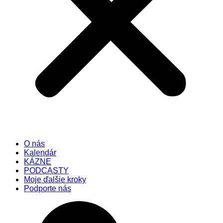
O nás
Kalendár
KÁZNE
PODCASTY
Moje ďalšie kroky
Podporte nás