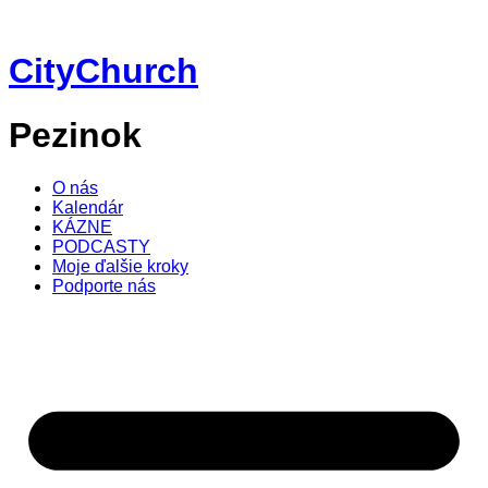
Preskočiť
na
obsah
CityChurch
Pezinok
O nás
Kalendár
KÁZNE
PODCASTY
Moje ďalšie kroky
Podporte nás