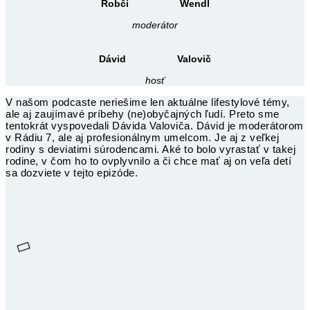
Robči Wendl
moderátor
Dávid Valovič
hosť
V našom podcaste neriešime len aktuálne lifestylové témy,
ale aj zaujímavé príbehy (ne)obyčajných ľudí. Preto sme
tentokrát vyspovedali Dávida Valoviča. Dávid je moderátorom
v Rádiu 7, ale aj profesionálnym umelcom. Je aj z veľkej
rodiny s deviatimi súrodencami. Aké to bolo vyrastať v takej
rodine, v čom ho to ovplyvnilo a či chce mať aj on veľa detí
sa dozviete v tejto epizóde.