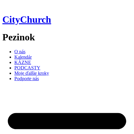
Preskočiť
na
obsah
CityChurch
Pezinok
O nás
Kalendár
KÁZNE
PODCASTY
Moje ďalšie kroky
Podporte nás