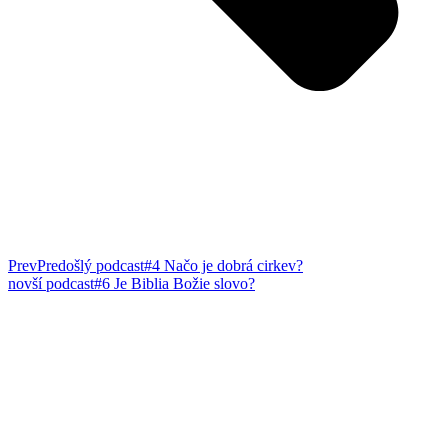
Prev
Predošlý podcast
#4 Načo je dobrá cirkev?
novší podcast
#6 Je Biblia Božie slovo?