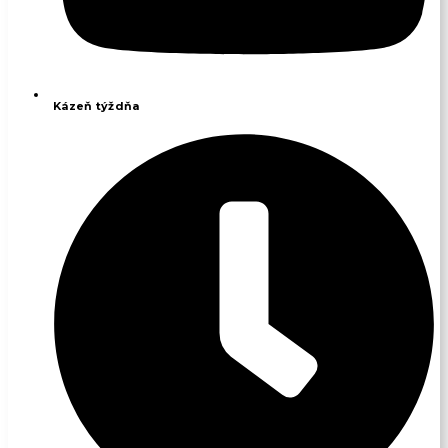
Kázeň týždňa