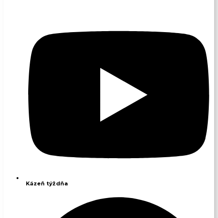
Kázeň týždňa