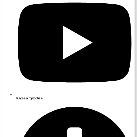
Kázeň týždňa