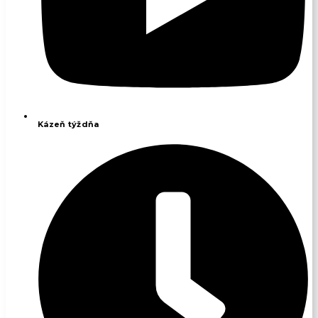
Kázeň týždňa