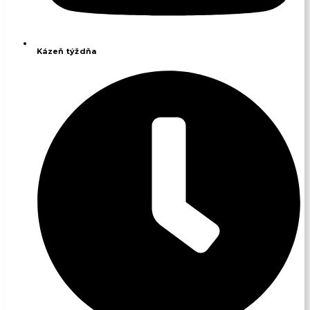
Kázeň týždňa