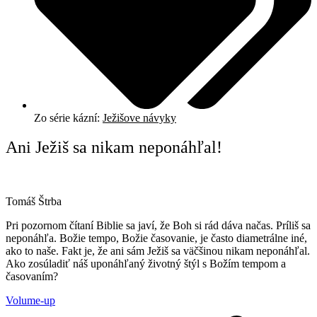
Zo série kázní:
Ježišove návyky
Ani Ježiš sa nikam neponáhľal!
Tomáš Štrba
Pri pozornom čítaní Biblie sa javí, že Boh si rád dáva načas. Príliš sa
neponáhľa. Božie tempo, Božie časovanie, je často diametrálne iné,
ako to naše. Fakt je, že ani sám Ježiš sa väčšinou nikam neponáhľal.
Ako zosúladiť náš uponáhľaný životný štýl s Božím tempom a
časovaním?
Volume-up