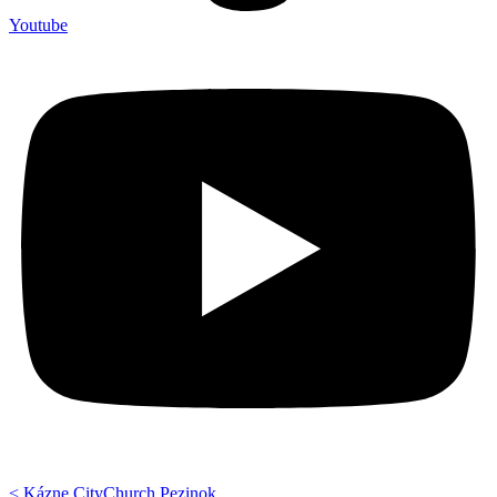
Youtube
< Kázne CityChurch Pezinok