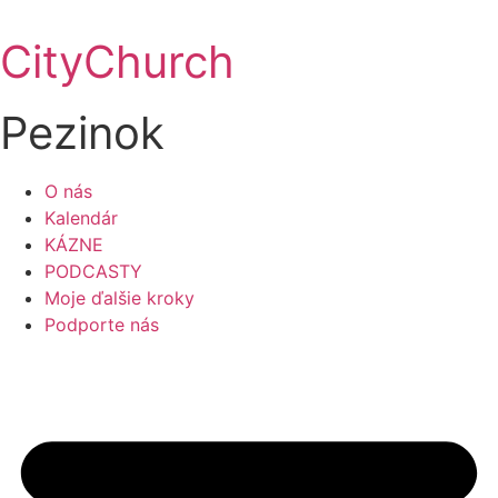
Preskočiť
na
CityChurch
obsah
Pezinok
O nás
Kalendár
KÁZNE
PODCASTY
Moje ďalšie kroky
Podporte nás