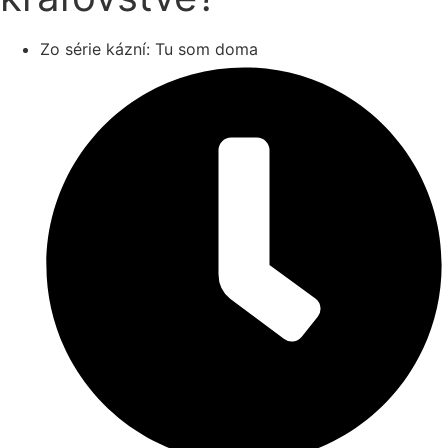
Zo série kázní:
Tu som doma