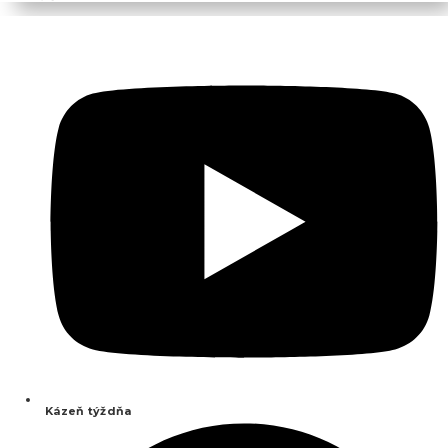
Kázeň týždňa