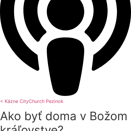
< Kázne CityChurch Pezinok
Ako byť doma v Božom
kráľovstve?