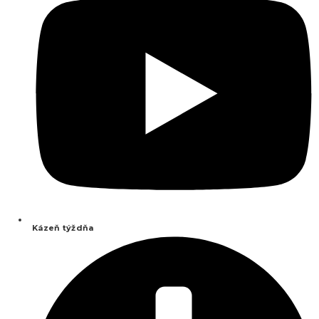
Kázeň týždňa