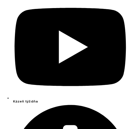
Kázeň týždňa