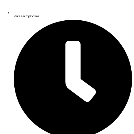
Kázeň týždňa