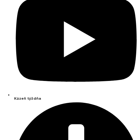
Kázeň týždňa