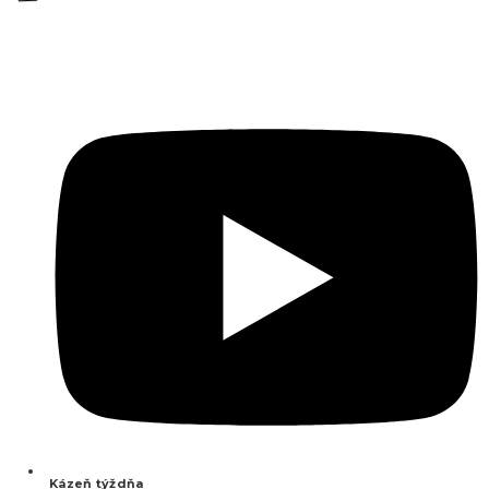
Kázeň týždňa