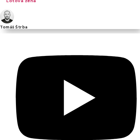
Lótova žena
Tomáš Štrba