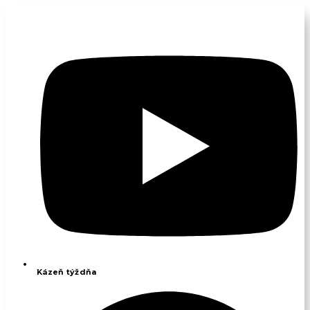
Kázeň týždňa