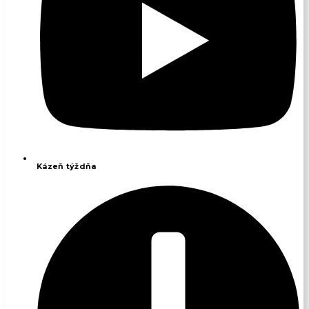
Kázeň týždňa