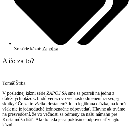
Zo série kázní:
Zapoj sa
A čo za to?
Tomáš Štrba
V poslednej kázni série
ZAPOJ SA
sme sa pozreli na jednu z
dôležitých otázok: budú veriaci vo večnosti odmenení za svojej
skutky? Čo za to všetko dostanem? Je to legitímna otázka, na ktorú
však nie je jednoduché jednoznačne odpovedať. Hlavne ak trváme
na presvedčení, že vo večnosti sa odmeny za našu námahu pre
Krista môžu líšiť. Ako to teda je sa pokúsime odpovedať v tejto
kázni.