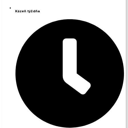
Kázeň týždňa