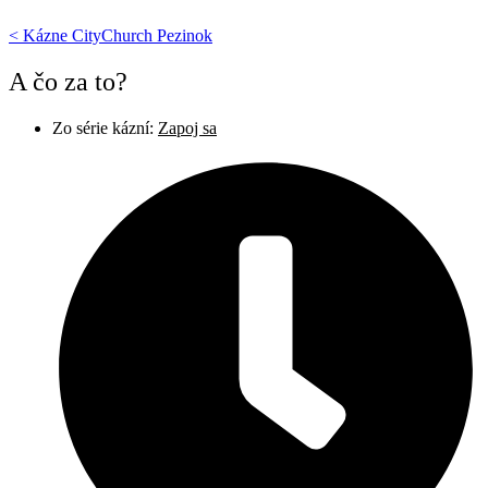
< Kázne CityChurch Pezinok
A čo za to?
Zo série kázní:
Zapoj sa