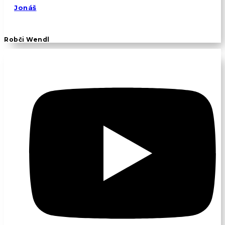
Jonáš
Robči Wendl